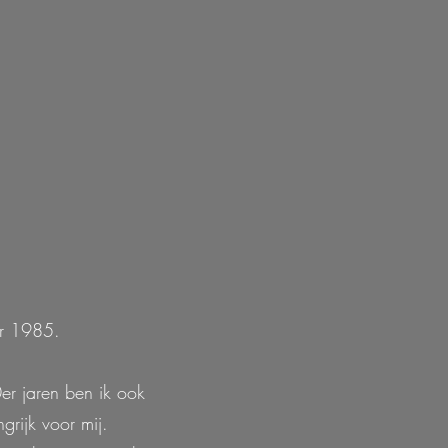
er 1985.
0er jaren ben ik ook
grijk voor mij.