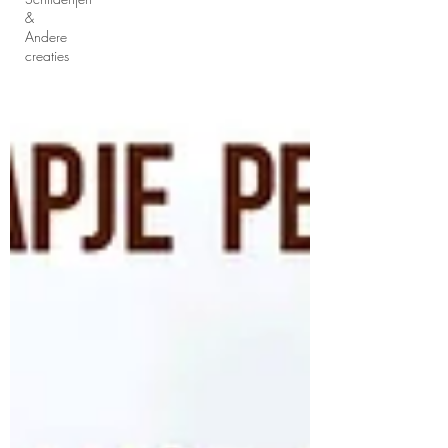
&
Andere
creaties