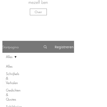
mezelf ben
Over
Startpagina
Registreren
Alles
Alles
Schrijfsels
&
Verhalen
Gedichten
&
Quotes
Schilderijen