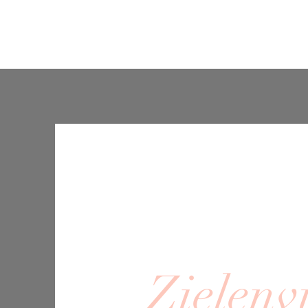
Startpagina
Over mij
Schrijf je in
Contact
Zielenv