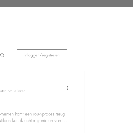
Inloggen/registreren
uten om te lezen
omenten komt een rouwproces terug
ilaan kan ik echter genieten van het