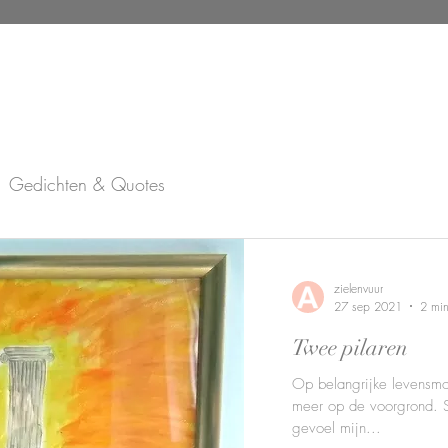
Gedichten & Quotes
s
zielenvuur
27 sep 2021
2 min
Twee pilaren
Op belangrijke levensm
meer op de voorgrond. St
gevoel mijn...