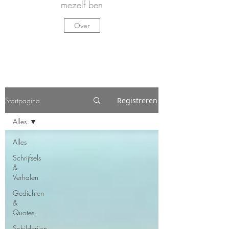
mezelf ben
Over
Startpagina
Registreren
Alles
Alles
Schrijfsels
&
Verhalen
Gedichten
&
Quotes
Schilderijen