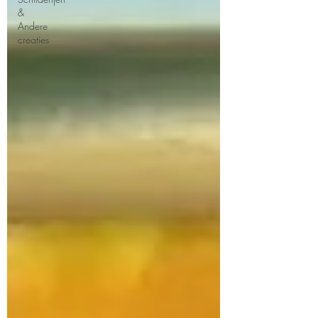
&
Andere
creaties