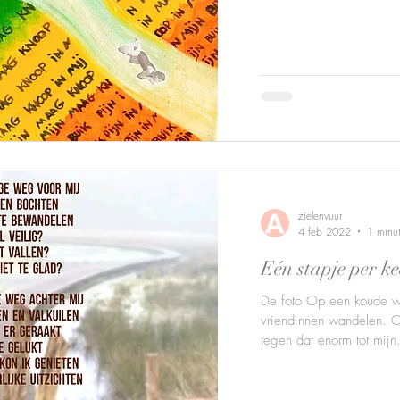
zielenvuur
4 feb 2022
1 minu
Eén stapje per ke
De foto Op een koude w
vriendinnen wandelen. 
tegen dat enorm tot mijn.