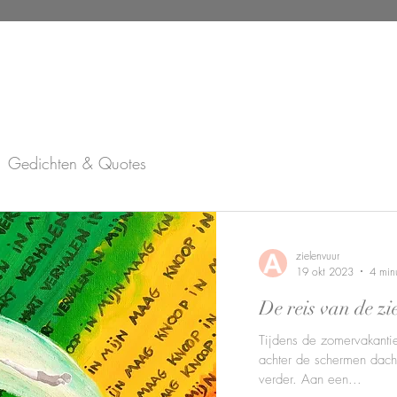
Gedichten & Quotes
s
zielenvuur
19 okt 2023
4 min
De reis van de zi
Tijdens de zomervakantie
achter de schermen dacht
verder. Aan een...