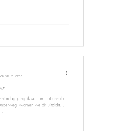
ten om te lezen
er
interdag ging ik samen met enkele
Onderweg kwamen we dit uitzicht
..