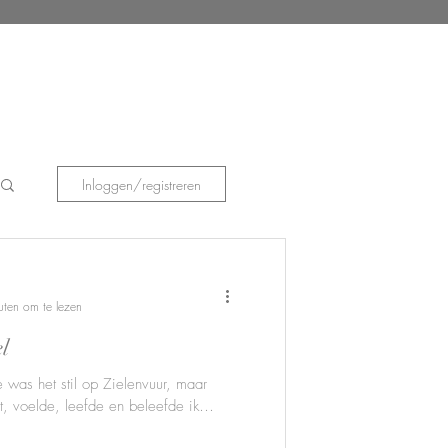
Inloggen/registreren
uten om te lezen
el
 was het stil op Zielenvuur, maar
, voelde, leefde en beleefde ik