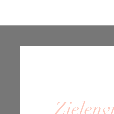
Startpagina
Over mij
Schrijf je in
Contact
Zielenv