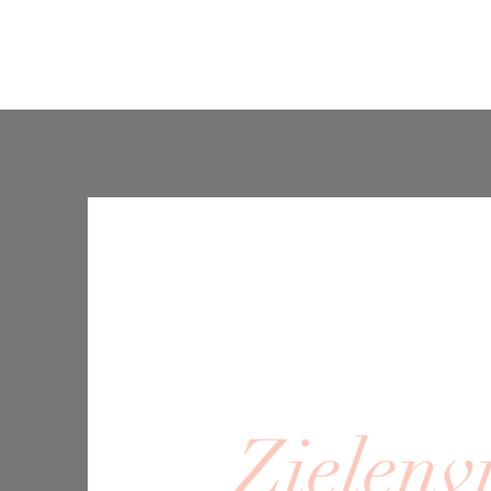
Startpagina
Over mij
Schrijf je in
Contact
Zielenv