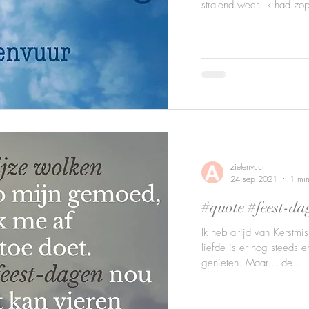
stralend weer. Ik had zop
zielenvuur
24 sep 2021
1 min
#quote #feest-dag
Ik heb altijd van Kerstm
liefde is er nog steeds e
genieten. Maar... de...