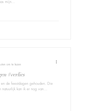
as mijn...
uten om te lezen
en #verlies
is en de feestdagen gehouden. Die
n natuurlijk kan ik er nog van