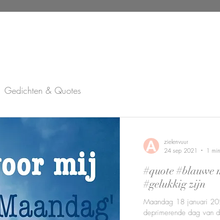
Gedichten & Quotes
s
zielenvuur
24 sep 2021
1 min
#quote #blauwe 
#gelukkig zijn
Maandag 18 januari 20
deprimerende dag van d