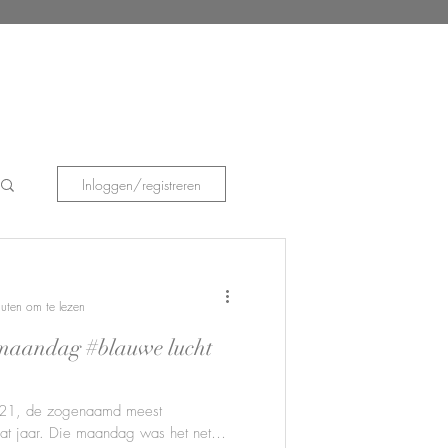
Inloggen/registreren
uten om te lezen
maandag #blauwe lucht
21, de zogenaamd meest
at jaar. Die maandag was het net