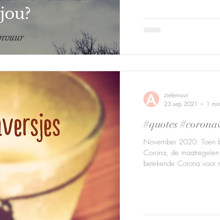
zielenvuur
23 sep 2021
1 min
#quotes #coronav
November 2020. Toen be
Corona, de maatregelen 
betekende Corona voor m