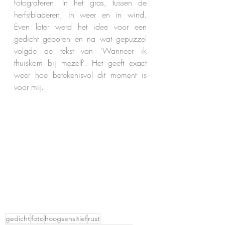
fotograferen. In het gras, tussen de 
herfstbladeren, in weer en in wind. 
Even later werd het idee voor een 
gedicht geboren en na wat gepuzzel 
volgde de tekst van 'Wanneer ik 
thuiskom bij mezelf'. Het geeft exact 
weer hoe betekenisvol dit moment is 
voor mij.
gedicht
foto
hoogsensitief
rust