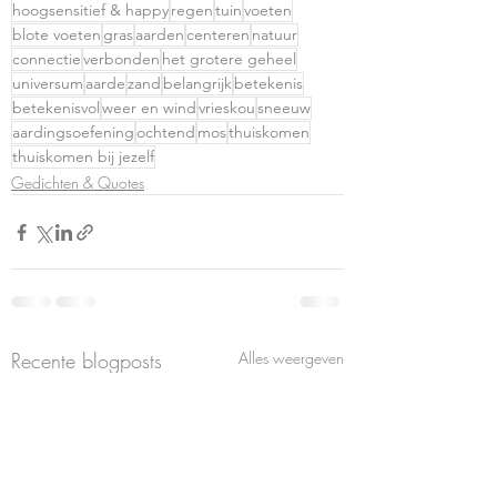
hoogsensitief & happy
regen
tuin
voeten
blote voeten
gras
aarden
centeren
natuur
connectie
verbonden
het grotere geheel
universum
aarde
zand
belangrijk
betekenis
betekenisvol
weer en wind
vrieskou
sneeuw
aardingsoefening
ochtend
mos
thuiskomen
thuiskomen bij jezelf
Gedichten & Quotes
Recente blogposts
Alles weergeven