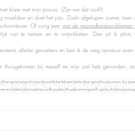
niet klaar met mijn proces. (Zijn we dat ooit?)
g moeilijker en doet het pijn. Zoals afgelopen zomer, toen i
schoonbroer. Of vorig jaar, 
met de gezondheidsproblemen 
ijd rust te nemen en te ontprikkelen. Dan zit ik plots 
eurtenis allerlei gevoelens en ben ik de weg opnieuw even 
n thuisgekomen bij mezelf en mijn ziel heb gevonden, sta
n
therapie
reis
schrijven
beeld
dankbaar
delen
bergen
thuiskomen bij jeze
ivieren
dalen
doorzetten
volhouden
thuiskomen
jezelf zijn
lucht
lens
zons