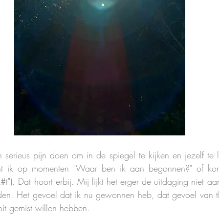
erieus pijn doen om in de spiegel te kijken en jezelf te 
ht ik op momenten "Waar ben ik aan begonnen?" of kon 
#t"). Dat hoort erbij. Mij lijkt het erger de uitdaging niet a
iden. Het gevoel dat ik nu gewonnen heb, dat gevoel van th
oit gemist willen hebben.