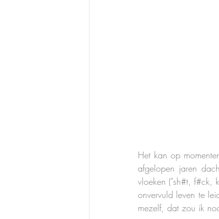
Het kan op momenten s
afgelopen jaren dac
vloeken ("sh#t, f#ck, k
onvervuld leven te le
mezelf, dat zou ik no