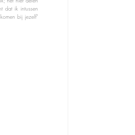
; het hier delen 
 dat ik intussen 
omen bij jezelf" 