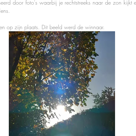
eerd door foto's waarbij je rechtstreeks naar de zon kijkt 
lens. 
len op zijn plaats. Dit beeld werd de winnaar.