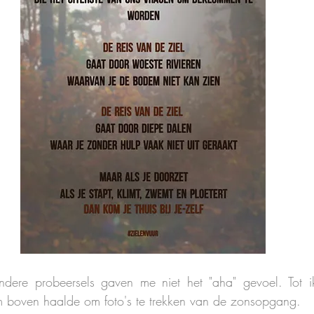
dere probeersels gaven me niet het "aha" gevoel. Tot i
sm boven haalde om foto's te trekken van de zonsopgang.