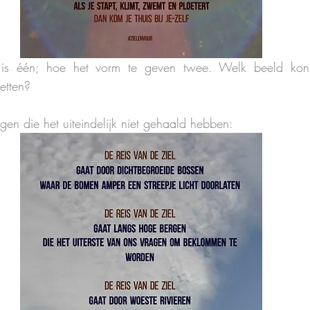
en is één; hoe het vorm te geven twee. Welk beeld kon 
etten? 
gen die het uiteindelijk niet gehaald hebben: