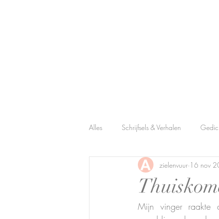
Startpagina
Over mij
Schrijf je in
Contact
Alles
Schrijfsels & Verhalen
Gedic
zielenvuur
16 nov 
Thuiskome
Mijn vinger raakte d