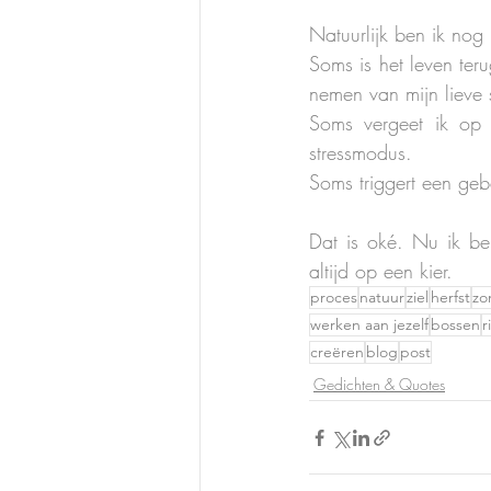
Natuurlijk ben ik nog 
Soms is het leven teru
nemen van mijn lieve 
Soms vergeet ik op t
stressmodus. 
Soms triggert een geb
Dat is oké. Nu ik be
altijd op een kier. 
proces
natuur
ziel
herfst
zo
werken aan jezelf
bossen
r
creëren
blog
post
Gedichten & Quotes