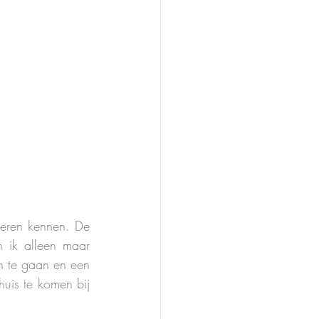
leren kennen. De 
ik alleen maar 
an te gaan en een 
uis te komen bij 