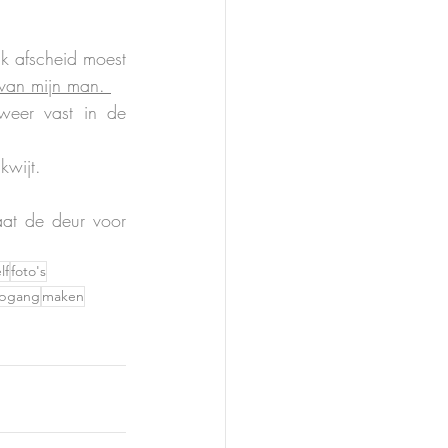
k afscheid moest 
van mijn man. 
weer vast in de 
kwijt. 
at de deur voor 
lf
foto's
opgang
maken